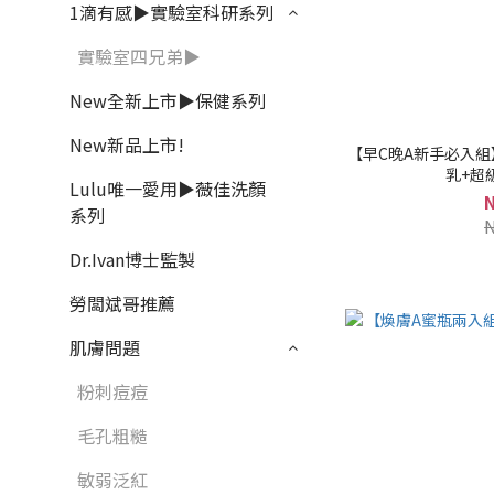
1滴有感▶實驗室科研系列
實驗室四兄弟▶
New全新上市▶保健系列
New新品上市!
【早C晚A新手必入
乳+超
Lulu唯一愛用▶薇佳洗顏
系列
Dr.Ivan博士監製
勞闆斌哥推薦
肌膚問題
粉刺痘痘
毛孔粗糙
敏弱泛紅