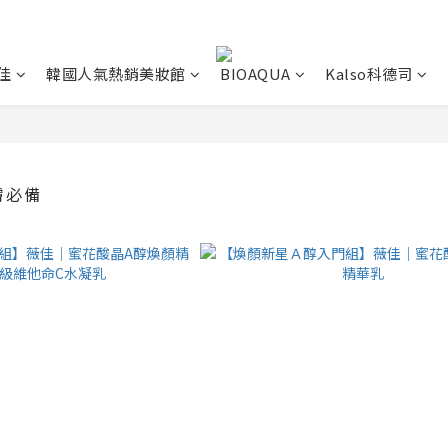
佳
韓國人氣熱銷美妝館
BIOAQUA
Kalso科德司
膚必備