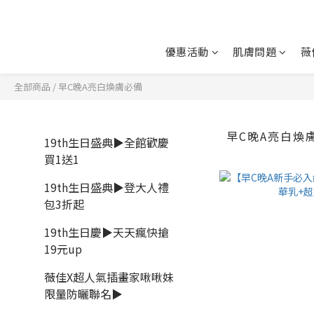
優惠活動
肌膚問題
薇
全部商品
/
早C晚A亮白煥膚必備
早C晚A亮白煥
19th生日盛典▶全館歡慶
買1送1
19th生日盛典▶登大人禮
包3折起
19th生日慶▶天天瘋快搶
19元up
薇佳X超人氣插畫家啾啾妹
限量防曬聯名▶