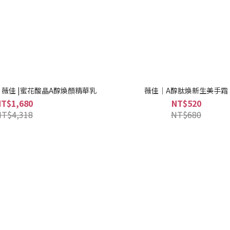
薇佳 |蜜花酸晶A醇煥顏精華乳
薇佳｜A醇肽煥新生美手霜
NT$1,680
NT$520
NT$4,318
NT$680