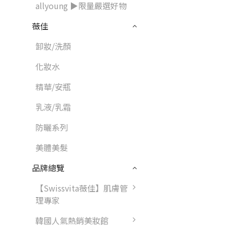
allyoung ▶限量嚴選好物
薇佳
卸妝/洗顏
化妝水
精華/安瓶
乳液/乳霜
防曬系列
美體美髮
品牌總覽
【Swissvita薇佳】肌膚管
理專家
韓國人氣熱銷美妝館