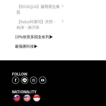
【BIOAQUA】展現原生美
肌
【Kalso科德司】天然、
純淨、無汙染
10%依克多因全系列▶
最強黑科技▶
FOLLOW
NATIONALITY