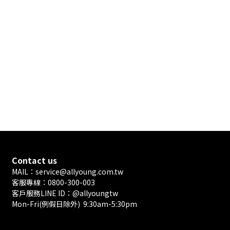
Contact us
MAIL：service@allyoung.com.tw
客服專線：0800-300-003
客戶服務LINE ID：@allyoungtw
Mon-Fri(例假日除外) 9:30am-5:30pm