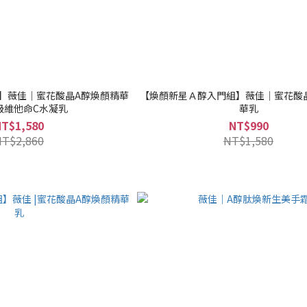
組】薇佳｜蜜花酸晶A醇煥顏精華
【煥顏新星Ａ醇入門組】薇佳｜蜜花酸
級維他命C水凝乳
華乳
NT$1,580
NT$990
NT$2,860
NT$1,580