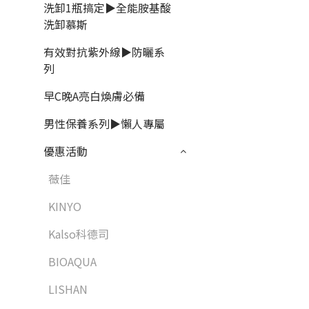
洗卸1瓶搞定▶全能胺基酸
洗卸慕斯
有效對抗紫外線▶防曬系
列
早C晚A亮白煥膚必備
男性保養系列▶懶人專屬
優惠活動
薇佳
KINYO
Kalso科德司
BIOAQUA
LISHAN