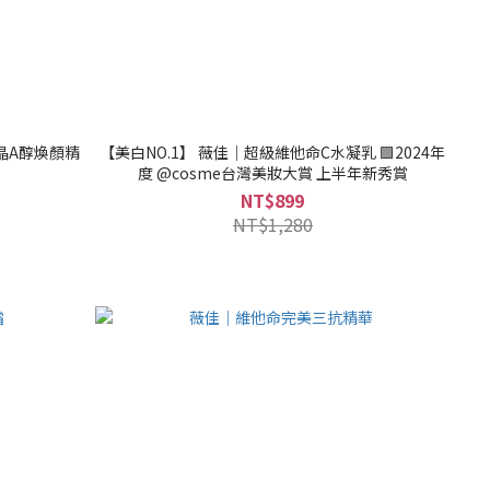
晶A醇煥顏精
【美白NO.1】 薇佳｜超級維他命C水凝乳 🟩2024年
度 @cosme台灣美妝大賞 上半年新秀賞
NT$899
NT$1,280