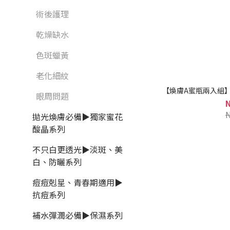
術後護理
乾燥缺水
色斑蠟黃
老化細紋
【煥膚A蜜瓶兩入組】
眼周問題
拋光煥膚必備▶獨家蜜花
酸晶系列
不只白更透光▶淡斑、美
白、防曬系列
痘痘剋星、青春期適用▶
抗痘系列
補水彈潤必備▶保濕系列