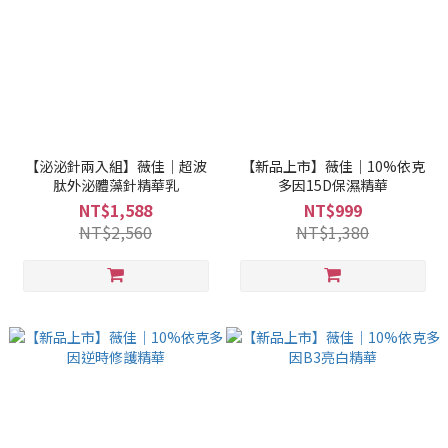
【泌泌針兩入組】薇佳｜超波
【新品上市】薇佳｜10%依克
肽外泌體藻針精華乳
多因15D保濕精華
NT$1,588
NT$999
NT$2,560
NT$1,380