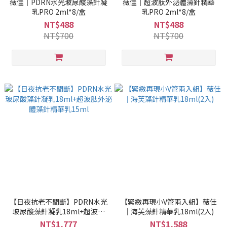
薇佳｜PDRN水光玻尿酸藻針凝
薇佳｜超波肽外泌體藻針精華
乳PRO 2ml*8/盒
乳PRO 2ml*8/盒
NT$488
NT$488
NT$700
NT$700
【日夜抗老不間斷】PDRN水光
【緊緻再現小V管兩入組】薇佳
玻尿酸藻針凝乳18ml+超波肽
｜海芙藻針精華乳18ml(2入)
外泌體藻針精華乳15ml
NT$1,777
NT$1,588