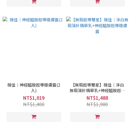
薇佳｜神經醯胺超導穩膚露(2
【無瑕超導雙星】薇佳｜淨白
入)
無瑕藻針精華乳+神經醯胺超導
穩膚露
NT$1,019
NT$1,488
NT$1,400
NT$1,980