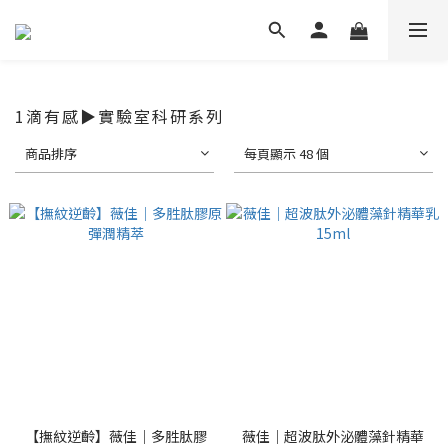
1滴有感▶實驗室科研系列
商品排序
每頁顯示 48 個
【撫紋逆齡】薇佳｜多胜肽膠
薇佳｜超波肽外泌體藻針精華