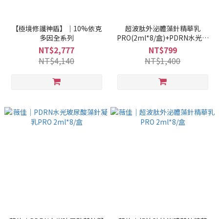
【極境修護神盾】｜10%依克
超波肽外泌體藻針精華乳
多因全系列
PRO(2ml*8/盒)+PDRN水光玻
尿酸藻針凝乳PRO(2ml*8/盒)
NT$2,777
NT$799
NT$4,140
NT$1,400