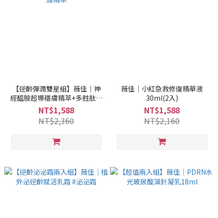
【逆齡彈潤雙星組】薇佳｜神
薇佳｜小紅急救修復精華液
經醯胺超導穩膚精萃+多胜肽膠
30ml(2入)
原彈潤精萃
NT$1,588
NT$1,588
NT$2,360
NT$2,160