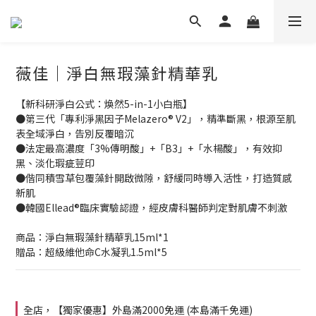
薇佳｜淨白無瑕藻針精華乳
【新科研淨白公式：煥然5-in-1小白瓶】
●第三代「專利淨黑因子Melazero® V2」，精準斷黑，根源至肌
表全域淨白，告別反覆暗沉
●法定最高濃度「3%傳明酸」+「B3」+「水楊酸」，有效抑
黑、淡化瑕疵荳印
●偕同積雪草包覆藻針開啟微隙，舒緩同時導入活性，打造質感
新肌
●韓國Ellead®臨床實驗認證，經皮膚科醫師判定對肌膚不刺激
商品：淨白無瑕藻針精華乳15ml*1
贈品：超級維他命C水凝乳1.5ml*5
全店，【獨家優惠】外島滿2000免運 (本島滿千免運)