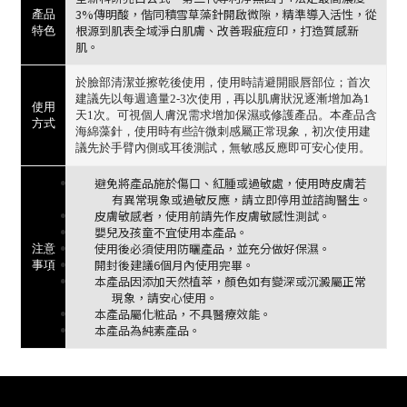
3%傳明酸，偕同積雪草藻針開啟微隙，精準導入活性，從
產品
根源到肌表全域淨白肌膚、改善瑕疵痘印，打造質感新
特色
肌。
於臉部清潔並擦乾後使用，使用時請避開眼唇部位；首次
建議先以每週適量2-3次使用，再以肌膚狀況逐漸增加為1
使用
天1次。可視個人膚況需求增加保濕或修護產品。本產品含
方式
海綿藻針，使用時有些許微刺感屬正常現象，初次使用建
議先於手臂內側或耳後測試，無敏感反應即可安心使用。
避免將產品施於傷口、紅腫或過敏處，使用時皮膚若
有異常現象或過敏反應，請立即停用並諮詢醫生。
皮膚敏感者，使用前請先作皮膚敏感性測試。
嬰兒及孩童不宜使用本產品。
使用後必須使用防曬產品，並充分做好保濕。
注意
開封後建議6個月內使用完畢。
事項
本產品因添加天然植萃，顏色如有變深或沉澱屬正常
現象，請安心使用。
本產品屬化粧品，不具醫療效能。
本產品為純素產品。