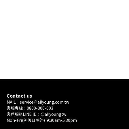
Contact us
MAIL：service@allyoung.com.tw
客服專線：0800-300-003
客戶服務LINE ID：@allyoungtw
Mon-Fri(例假日除外) 9:30am-5:30pm