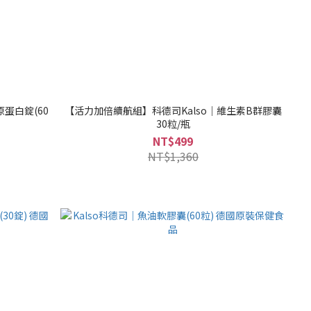
蛋白錠(60
【活力加倍續航組】科德司Kalso｜維生素B群膠囊
30粒/瓶
NT$499
NT$1,360