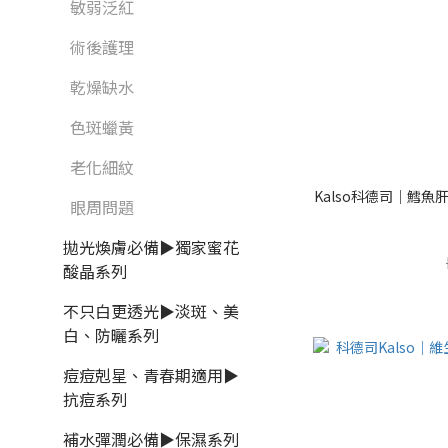
敏弱泛紅
術後護理
乾燥缺水
色斑蠟黃
老化細紋
Kalso科德司｜鱈魚肝油AD
眼周問題
拋光煥膚必備▶獨家蜜花
酸晶系列
不只白更透光▶淡斑、美
白、防曬系列
痘痘剋星、青春期適用▶
抗痘系列
補水彈潤必備▶保濕系列