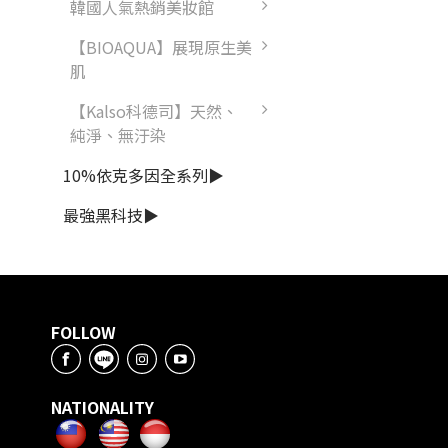
韓國人氣熱銷美妝館
【BIOAQUA】展現原生美
肌
【Kalso科德司】天然、
純淨、無汙染
10%依克多因全系列▶
最強黑科技▶
FOLLOW
NATIONALITY