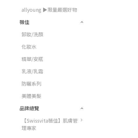
allyoung ▶限量嚴選好物
薇佳
卸妝/洗顏
化妝水
精華/安瓶
乳液/乳霜
防曬系列
美體美髮
品牌總覽
【Swissvita薇佳】肌膚管
理專家