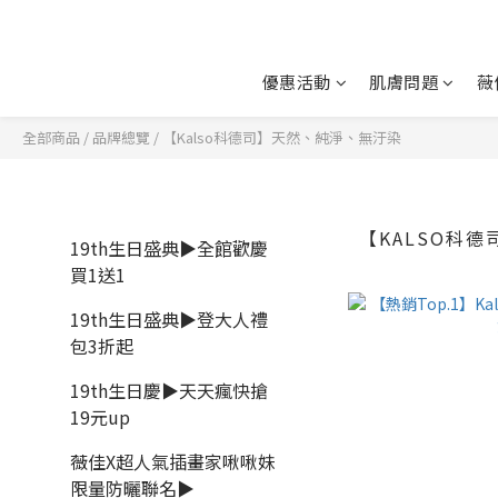
優惠活動
肌膚問題
薇
全部商品
/
品牌總覽
/
【Kalso科德司】天然、純淨、無汙染
【KALSO科
19th生日盛典▶全館歡慶
買1送1
19th生日盛典▶登大人禮
包3折起
19th生日慶▶天天瘋快搶
19元up
薇佳X超人氣插畫家啾啾妹
限量防曬聯名▶