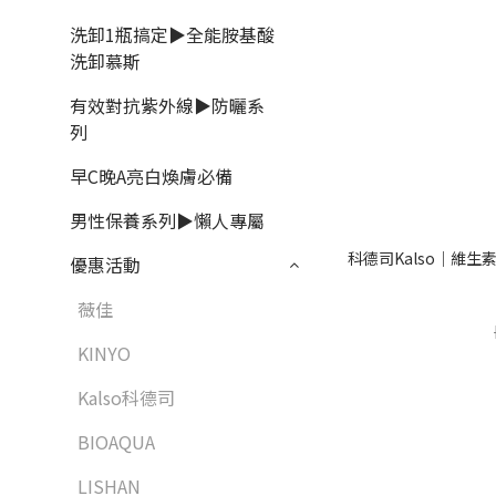
洗卸1瓶搞定▶全能胺基酸
洗卸慕斯
有效對抗紫外線▶防曬系
列
早C晚A亮白煥膚必備
男性保養系列▶懶人專屬
科德司Kalso｜維生
優惠活動
薇佳
KINYO
Kalso科德司
BIOAQUA
LISHAN