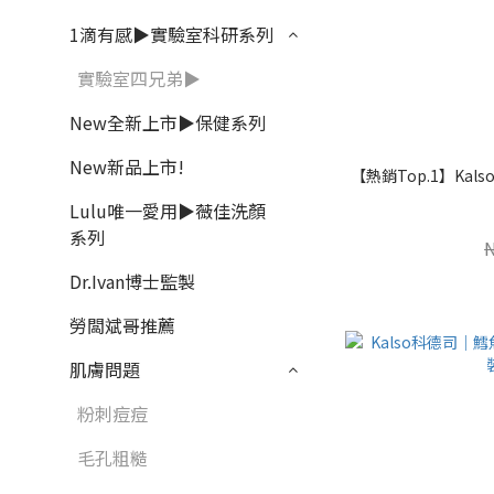
1滴有感▶實驗室科研系列
實驗室四兄弟▶
New全新上市▶保健系列
New新品上市!
【熱銷Top.1】Kal
Lulu唯一愛用▶薇佳洗顏
系列
Dr.Ivan博士監製
勞闆斌哥推薦
肌膚問題
粉刺痘痘
毛孔粗糙