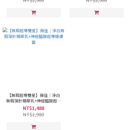
NT$2,560
NT$2,560
【無瑕超導雙星】薇佳｜淨白
無瑕藻針精華乳+神經醯胺超導
穩膚露
NT$1,488
NT$1,980