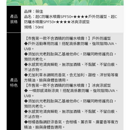
品牌：薇佳
品名：超C防曬水噴霧SPF50+★★★★戶外防護型、超C
產品
防曬水噴霧SPF50+★★★★冰爽涼感型
規格
規格：50ml
【市售第一款不含酒精的防曬水噴霧！】
戶外防護型
◆戶外活動專用防護！搭配高係數防曬，強效阻隔UVA、
UVB。
◆添加抗光老胜肽與乙基維他命C，防曬同時修護亮白，
預防光老化。
◆水感質地清爽瞬乾，無添加酒精、不黏膩、不留白痕、
不沾衣物。
◆尤加利草本調明亮香氣，含尤加利、甜橙、洋甘菊等複
方精油，臉與身體皆適用。
產品
【市售第一款不含酒精的防曬水噴霧！】
冰爽涼感型
特色
◆ 一噴即感清新涼爽！搭配高係數防曬，強效阻隔UVA、
UVB。
◆添加抗光老胜肽與乙基維他命C，防曬同時修護亮白，
預防光老化。
◆水感質地清爽瞬乾，無添加酒精、不黏膩、不留白痕、
不沾衣物。
◆柑橘香酯調舒涼香氣，含柑橘、薰衣草、廣藿香等複方
精油，臉與身體皆適用。