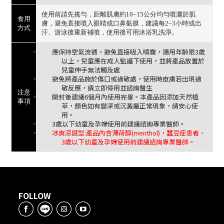
使用前請先搖勻，距離肌膚約10–15公分均勻噴灑於肌
食用
膚，避免直接噴入眼睛或口鼻黏膜，建議每2–3小時或出
方式
汗、游泳後重新補噴，使用後可用沐浴乳洗淨。
應保持空氣流通，避免直接吸入噴霧，適用年齡限3歲
以上，兒童應在成人監護下使用，並將產品放置於
兒童伸手無法觸及處
避免將產品施於傷口或過敏處，使用時皮膚若出現過
敏反應，請立即停用並諮詢醫生
注意
開封後建議6個月內使用完畢。本產品因添加天然植
事項
萃，顏色如有變深或沉澱屬正常現象，請安心使
用。
3歲以下幼童及孕婦使用前建議諮詢專業醫師。
冰爽涼感型:產品內含薄荷醇(menthol)，蠶豆症患者、
3歲以下幼童及孕婦使用前建議諮詢專業醫師。
FOLLOW