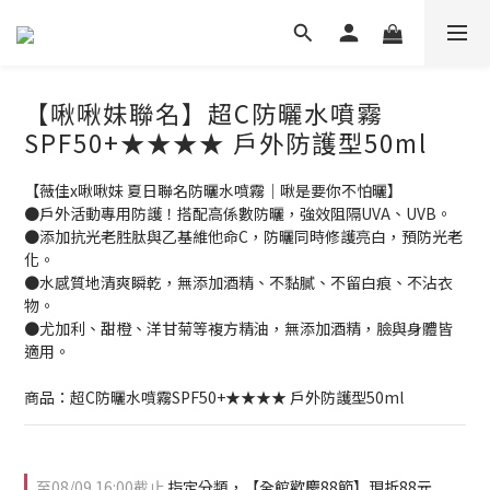
【啾啾妹聯名】超C防曬水噴霧
SPF50+★★★★ 戶外防護型50ml
【薇佳x啾啾妹 夏日聯名防曬水噴霧｜啾是要你不怕曬】
●戶外活動專用防護！搭配高係數防曬，強效阻隔UVA、UVB。
●添加抗光老胜肽與乙基維他命C，防曬同時修護亮白，預防光老
化。
●水感質地清爽瞬乾，無添加酒精、不黏膩、不留白痕、不沾衣
物。
●尤加利、甜橙、洋甘菊等複方精油，無添加酒精，臉與身體皆
適用。
商品：超C防曬水噴霧SPF50+★★★★ 戶外防護型50ml
至
08/09 16:00
截止
指定分類，【全館歡慶88節】現折88元