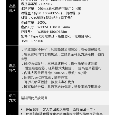
遙控器電池：CR2032
產品
水箱容量：260ml (滿水位約可使用2小時)
規格
噴霧量：約80~100ml±5% (二個噴霧口)
材質：ABS塑膠+製冷鋁片+電子元件
產品重量：1050g
產品尺寸：W332xH110xD102mm
包裝尺寸：W358xH150xD135m
配件：Type C充電線x1、遙控器x1、無痕掛勾x1
BSMI：R4A106
．半導體制冷技術，冰霧降溫加濕製冷，有效體感降溫
．密集網格均勻切割氣流，立體黃金軸風力渦輪機，強而
有勁
．觸控面板設計，三段風速檔位，操作簡單快速調節
產品
．附無線遙控器，狂暴模式快捷鍵，一鍵高速冰霧運行
特色
．內建大容量鋰電池6000mAh，續航3~9小時
．附贈Type C充電線，隨時充電
．可拆式網罩設計，徹底清潔不費力
．國家檢驗合格，具過充過放保護，延長電池使用壽命
使用
請詳閱使用說明書
方式
保固說明：非人為因素之損壞，原廠保固一年。
使用前請確實遵從產品說明書內之操作指示及注意事