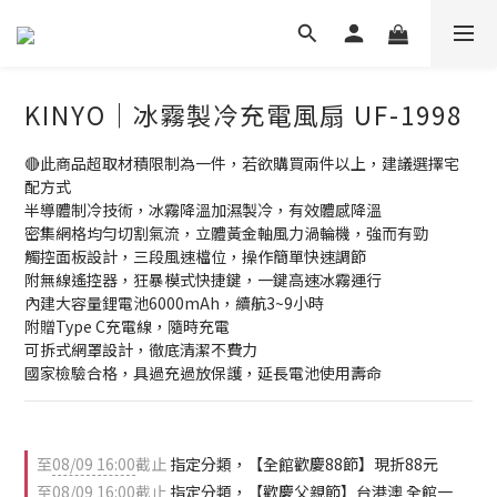
KINYO｜冰霧製冷充電風扇 UF-1998
🔴此商品超取材積限制為一件，若欲購買兩件以上，建議選擇宅
配方式
半導體制冷技術，冰霧降溫加濕製冷，有效體感降溫
密集網格均勻切割氣流，立體黃金軸風力渦輪機，強而有勁
觸控面板設計，三段風速檔位，操作簡單快速調節
附無線遙控器，狂暴模式快捷鍵，一鍵高速冰霧運行
內建大容量鋰電池6000mAh，續航3~9小時
附贈Type C充電線，隨時充電
可拆式網罩設計，徹底清潔不費力
國家檢驗合格，具過充過放保護，延長電池使用壽命
至
08/09 16:00
截止
指定分類，【全館歡慶88節】現折88元
至
08/09 16:00
截止
指定分類，【歡慶父親節】台港澳 全館一