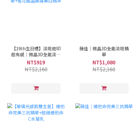
【19th生日禮】淡斑痘印
薇佳｜微晶3D全能淡斑精
超有感｜微晶3D全能淡斑
華
精華+蜜花酸晶煥膚美白精
NT$919
NT$1,080
萃
NT$2,160
NT$2,160