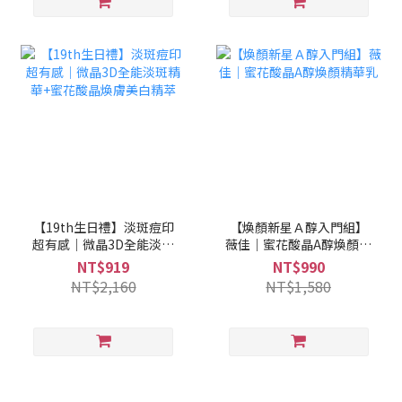
【19th生日禮】淡斑痘印
【煥顏新星Ａ醇入門組】
超有感｜微晶3D全能淡斑
薇佳｜蜜花酸晶A醇煥顏精
精華+蜜花酸晶煥膚美白精
華乳
NT$919
NT$990
萃
NT$2,160
NT$1,580