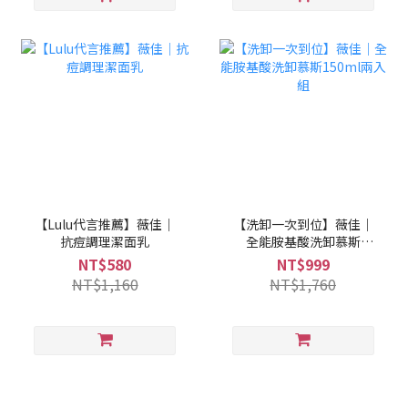
【Lulu代言推薦】薇佳｜
【洗卸一次到位】薇佳｜
抗痘調理潔面乳
全能胺基酸洗卸慕斯
150ml兩入組
NT$580
NT$999
NT$1,160
NT$1,760