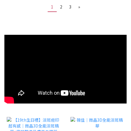
1
2
3
»