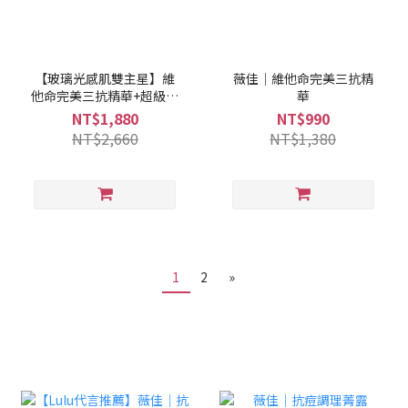
【玻璃光感肌雙主星】維
薇佳｜維他命完美三抗精
他命完美三抗精華+超級維
華
他命C水凝乳
NT$1,880
NT$990
NT$2,660
NT$1,380
1
2
»