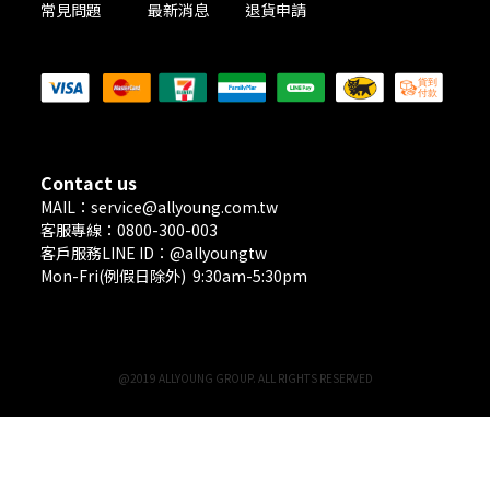
常見問題
最新消息
退貨申請
PAYMENT METHODS
Contact us
MAIL：service@allyoung.com.tw
客服專線：0800-300-003
客戶服務LINE ID：@allyoungtw
Mon-Fri(例假日除外) 9:30am-5:30pm
@2019 ALLYOUNG GROUP. ALL RIGHTS RESERVED