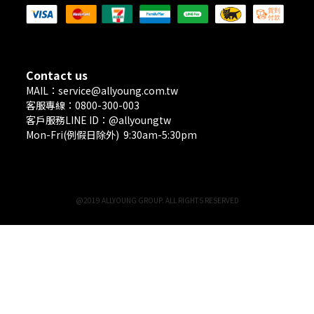
Contact us
MAIL：service@allyoung.com.tw
客服專線：0800-300-003
客戶服務LINE ID：@allyoungtw
Mon-Fri(例假日除外) 9:30am-5:30pm
@2019 ALLYOUNG GROUP. ALL RIGHTS RESERVED