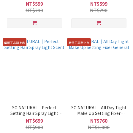
General
NT$599
NT$599
NT$790
NT$790
嚴選正品新上市
嚴選正品新上市
SO NATURAL｜Perfect
SO NATURAL｜All Day Tight
Setting Hair Spray Light
Make Up Setting Fixer
Scent
General
NT$699
NT$760
NT$900
NT$1,000