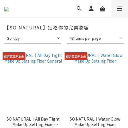
【SO NATURAL】定格你的完美妝容
Sort by
48 Items per page
嚴選正品新上市
嚴選正品新上市
SO NATURAL｜All Day Tight
SO NATURAL｜Water Glow
Make Up Setting Fixer
Make Up Setting Fixer