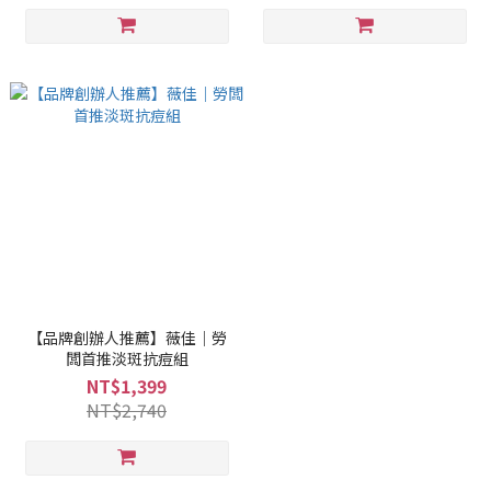
【品牌創辦人推薦】薇佳｜勞
闆首推淡斑抗痘組
NT$1,399
NT$2,740