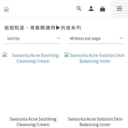
痘痘剋星、青春期適用▶抗痘系列
Sort by
48 Items per page
Swissvita Acne Soothing
Swissvita Acne Solution Skin
Cleansing Cream
Balancing toner