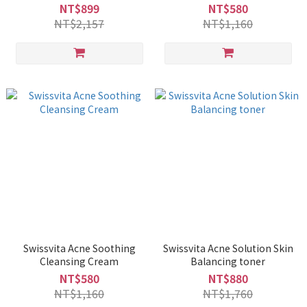
理潔面乳
NT$899
NT$580
NT$2,157
NT$1,160
Swissvita Acne Soothing
Swissvita Acne Solution Skin
Cleansing Cream
Balancing toner
NT$580
NT$880
NT$1,160
NT$1,760