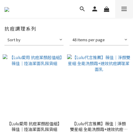
抗痘調理系列
Sort by
48 Items per page
【Lulu愛用 抗痘潔顏超值組】
【Lulu代言推薦】薇佳｜淨顏
薇佳｜控油潔面乳囤貨組
雙星組 全能洗顏霜+速效抗痘調