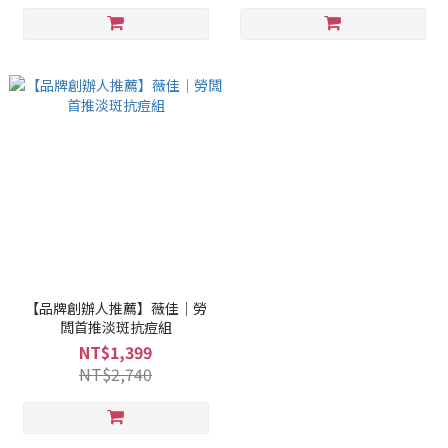
【品牌創辦人推薦】薇佳｜勞
闆首推淡斑抗痘組
NT$1,399
NT$2,740