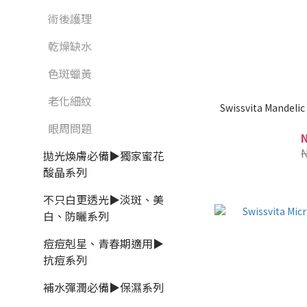
術後護理
乾燥缺水
色斑蠟黃
老化細紋
Swissvita Mandelic
眼周問題
拋光煥膚必備▶獨家蜜花
酸晶系列
不只白更透光▶淡斑、美
白、防曬系列
痘痘剋星、青春期適用▶
抗痘系列
補水彈潤必備▶保濕系列