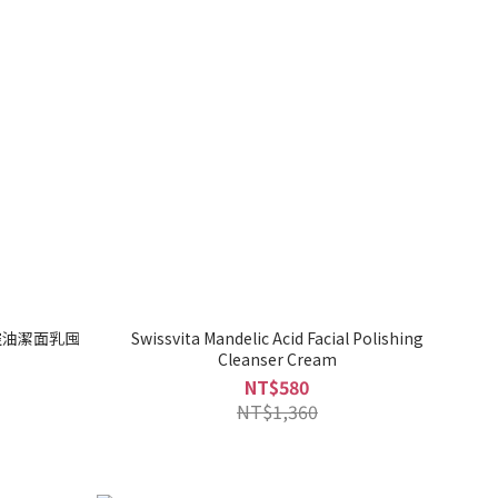
控油潔面乳囤
Swissvita Mandelic Acid Facial Polishing
Cleanser Cream
NT$580
NT$1,360