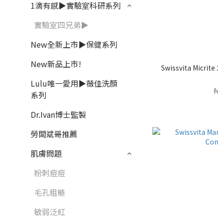
1滴有感▶實驗室科研系列
實驗室四兄弟▶
New全新上市▶保健系列
New新品上市!
Swissvita Micrite
Lulu唯一愛用▶薇佳洗顏
系列
Dr.Ivan博士監製
勞闆斌哥推薦
肌膚問題
粉刺痘痘
毛孔粗糙
敏弱泛紅