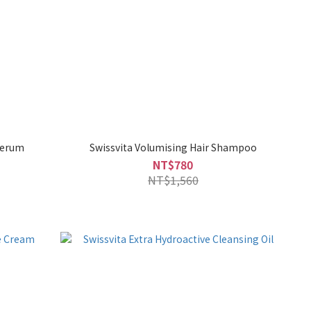
Serum
Swissvita Volumising Hair Shampoo
NT$780
NT$1,560