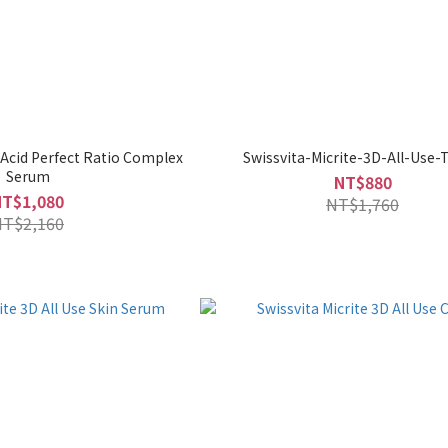
 Acid Perfect Ratio Complex
Swissvita-Micrite-3D-All-Use-
Serum
NT$880
NT$1,080
NT$1,760
NT$2,160