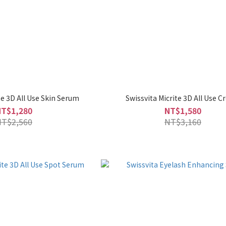
te 3D All Use Skin Serum
Swissvita Micrite 3D All Use 
NT$1,280
NT$1,580
NT$2,560
NT$3,160