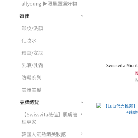
allyoung ▶限量嚴選好物
薇佳
卸妝/洗顏
化妝水
精華/安瓶
乳液/乳霜
Swissvita Micri
防曬系列
美體美髮
品牌總覽
【Swissvita薇佳】肌膚管
理專家
韓國人氣熱銷美妝館