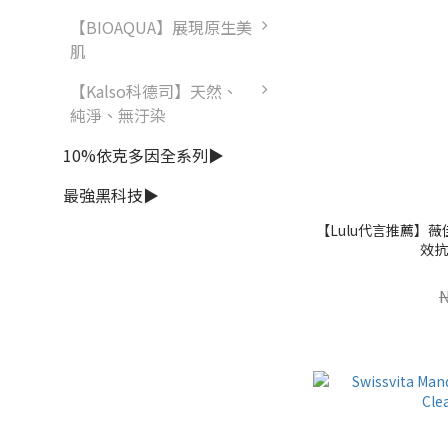
【BIOAQUA】展現原生美
肌
【Kalso科德司】天然、
純淨、無汙染
10%依克多因全系列▶
最強黑科技▶
【Lulu代言推薦】
效抗