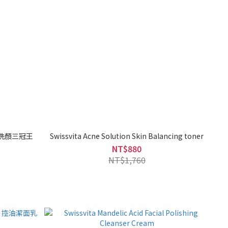
｜洗顏三冠王
Swissvita Acne Solution Skin Balancing toner
NT$880
NT$1,760