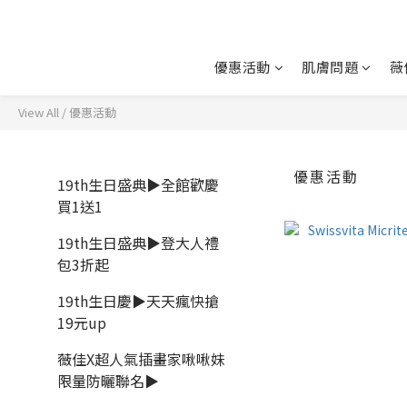
優惠活動
肌膚問題
薇
View All
/
優惠活動
優惠活動
19th生日盛典▶全館歡慶
買1送1
19th生日盛典▶登大人禮
包3折起
19th生日慶▶天天瘋快搶
19元up
薇佳X超人氣插畫家啾啾妹
限量防曬聯名▶