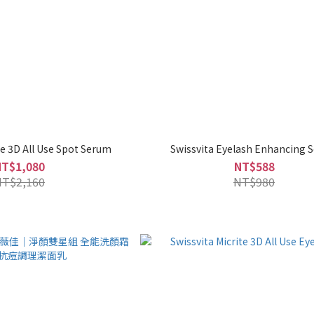
te 3D All Use Spot Serum
Swissvita Eyelash Enhancing 
NT$1,080
NT$588
NT$2,160
NT$980