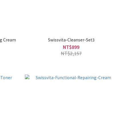
ng Cream
Swissvita-Cleanser-Set3
NT$899
NT$2,157