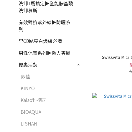
洗卸1瓶搞定▶全能胺基酸
洗卸慕斯
有效對抗紫外線▶防曬系
列
早C晚A亮白煥膚必備
男性保養系列▶懶人專屬
Swissvita Micri
優惠活動
薇佳
KINYO
Kalso科德司
BIOAQUA
LISHAN