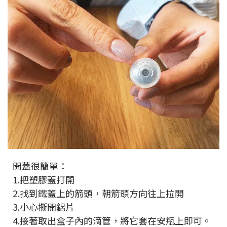
開蓋很簡單：
1.把塑膠蓋打開
2.找到鐵蓋上的箭頭，朝箭頭方向往上拉開
3.小心撕開鋁片
4.接著取出盒子內的滴管，將它套在安瓶上即可。