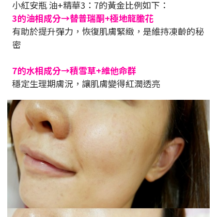
小紅安瓶 油+精華3：7的黃金比例如下：
3的油相成分→替普瑞酮+極地龍膽花
有助於提升彈力，恢復肌膚緊緻，是維持凍齡的秘
密
7的水相成分→積雪草+維他命群
穩定生理期膚況，讓肌膚變得紅潤透亮