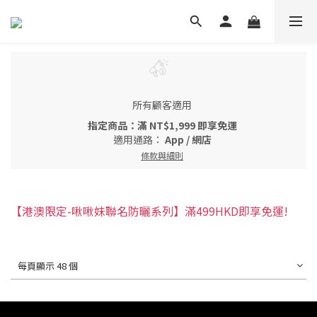
所有顧客適用
指定商品：滿 NT$1,999 即享免運
適用通路：
App
/
網店
條款與細則
【港澳限定-啾啾妹聯名防曬系列】滿499HKD即享免運!
每頁顯示 48 個