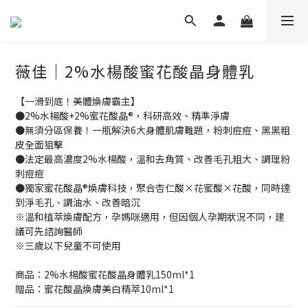
薇佳｜2%水楊酸蜜花酸晶身體乳
【一滑到底！美體煥膚霸主】
●2%水楊酸+2%蜜花酸晶®，科研高效、精準淨膚
●無須分區保養！一瓶解決6大身體肌膚難題，粉刺痘痘、黑黑粗
皮全面狙擊
●法定最高濃度2%水楊酸，溫和去角質、改善毛孔粗大、調理粉
刺痘痘
●獨家蜜花酸晶®煥膚科技，聚合杏仁酸×花蜜酸×花酸，同時達
到淨毛孔、調油水、改善暗沉
※溫和植萃煥膚配方，孕媽咪適用，但因個人孕期狀況不同，建
議可先諮詢醫師
※三歲以下兒童不可使用
商品：2%水楊酸蜜花酸晶身體乳150ml*1
贈品：蜜花酸晶煥膚美白精萃10ml*1