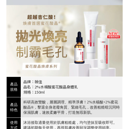
品牌：薇佳
產品
品名：
2%水楊酸蜜花酸晶身體乳
規格
規格：
150ml
科研高效雙酸，層層調理、精準淨膚！2%水楊酸+2%蜜花
產品
酸晶®，擊退全身老廢角質、緊緻毛孔，改善粗糙暗沉同時
特色
保濕肌膚，速效柔嫩平滑，打造無瑕新肌。
使用
沐浴後取適量使用於肌膚粗糙處，均勻塗抹至吸收即可。
方式
建議初期每天使用，再視肌膚改善狀況調整使用頻率。