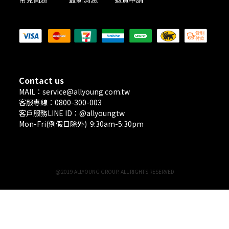
PAYMENT METHODS
Contact us
MAIL：service@allyoung.com.tw
客服專線：0800-300-003
客戶服務LINE ID：@allyoungtw
Mon-Fri(例假日除外) 9:30am-5:30pm
@2019 ALLYOUNG GROUP. ALL RIGHTS RESERVED