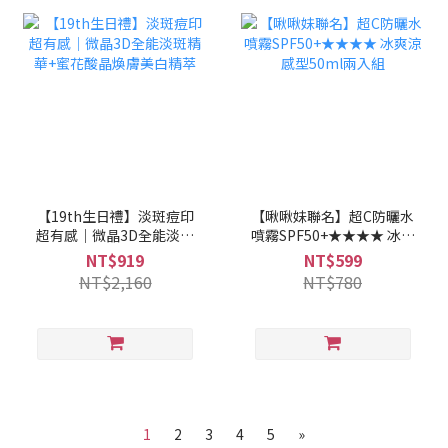
【19th生日禮】淡斑痘印
【啾啾妹聯名】超C防曬水
超有感｜微晶3D全能淡斑
噴霧SPF50+★★★★ 冰爽
精華+蜜花酸晶煥膚美白精
涼感型50ml兩入組
NT$919
NT$599
萃
NT$2,160
NT$780
1
2
3
4
5
»