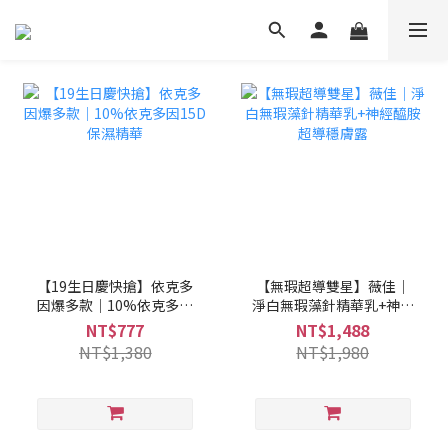
【19生日慶快搶】依克多
【無瑕超導雙星】薇佳｜
因爆多款｜10%依克多因
淨白無瑕藻針精華乳+神經
15D保濕精華
醯胺超導穩膚露
NT$777
NT$1,488
NT$1,380
NT$1,980