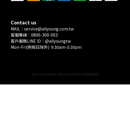
Contact us
MAIL：service@allyoung.com.tw
客服專線：0800-300-003
客戶服務LINE ID：@allyoungtw
Mon-Fri(例假日除外) 9:30am-5:30pm
@2019 ALLYOUNG GROUP. ALL RIGHTS RESERVED