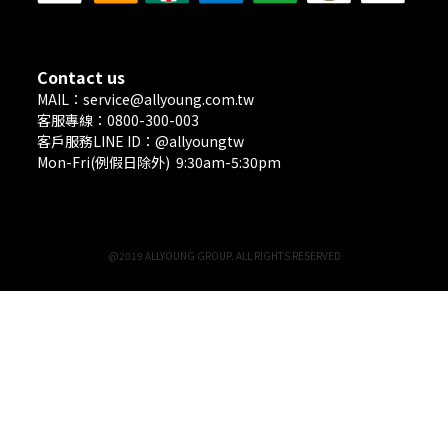
Contact us
MAIL：service@allyoung.com.tw
客服專線：0800-300-003
客戶服務LINE ID：@allyoungtw
Mon-Fri(例假日除外) 9:30am-5:30pm
@2019 ALLYOUNG GROUP. ALL RIGHTS RESERVED