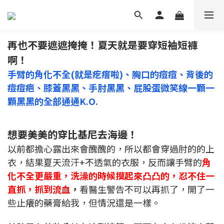
再也不要遮遮掩掩！夏天就是要穿短袖短褲
啊！
手臂的角化不全(就是疙瘩啦)、胸口的痘痘、背後的
痘痘疤、膝蓋黑黑、手肘黑黑、屁股蛋微笑線一顆一
顆黑黑的全部通通K.O.
想要美美的穿比基尼去海邊！
以前都擔心露出來會醜醜的，所以都會穿過肘的的上
衣，結果夏天流汗+不透氣的衣服，反而讓手臂的
角
化不全更嚴重，洗澡的時候摸起來凸凸的，忍不住一
直抓，抓到流血
，
看醫生警告不可以再抓了，開了一
些止癢的藥膏給我，但情況還是一樣。