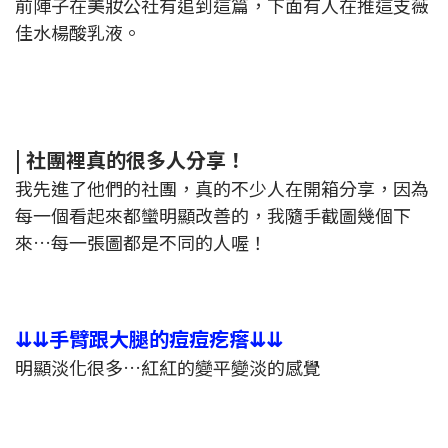
前陣子在美妝公社有追到這篇，下面有人在推這支薇
佳水楊酸乳液。
| 社團裡真的很多人分享！
我先進了他們的社團，真的不少人在開箱分享，因為
每一個看起來都蠻明顯改善的，我隨手截圖幾個下
來…每一張圖都是不同的人喔！
⇊⇊手臂跟大腿的痘痘疙瘩⇊⇊
明顯淡化很多…紅紅的變平變淡的感覺