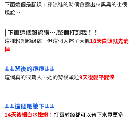
下面這個是腳踝，穿涼鞋的時候會露出來黑黑的也很
尷尬…
|
下面這個超誇張….整個打到我！！
這種粉刺超級痛…但這個人擦了大概
10天白頭就先消
掉
⇊⇊背後的痘痘⇊⇊
這個真的很驚人…她的背後顆粒
9天後變平變淡
⇊⇊這個是腋下⇊⇊
14天後細白水嫩嫩！
打雷射錢都可以省下來買更多