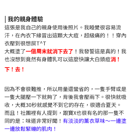
|
我的親身體驗
這張是我自己的親身使用後照片。我睡覺很容易流
汗，在內衣下緣冒出這顆大大痘，超級痛的！！穿內
衣壓到很想屎T^T
大概塗了
一個周末就消下去了
！
我發誓這是真的
！
我
也沒想到竟然有身體乳可以這麼快讓大白頭痘
消
！
下
！
去
！
因為不會很難推，所以用量還蠻省的，一隻手臂或是
一隻大腿壓一下就夠了，背後我會壓兩下。很快就吸
收，大概30秒就感覺不到它的存在，很適合夏天。
而且！社團裡有人提到，跟寶X也很有名的那一隻不
同的是：味道非常好聞！
有淡淡的薰衣草味～一邊塗
一邊放鬆緊繃的肌肉！