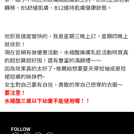
轉移、B5舒緩肌膚、B12維持肌膚健康狀態。
他到貨速度蠻快的，我是星期三晚上訂，星期四晚上
就收到！
現在官網有做優惠活動，水楊酸煥膚乳趁活動時買真
的超划算超好囤！還有豐富的滿額禮～～
因為效果真的太好了~推薦給想要夏天穿短袖或是短
裙短褲的姊妹們~
女生對自己要有自信，勇敢的穿自己想穿的衣服～
要注意！
水楊酸三歲以下幼童不能使用喔！！
FOLLOW