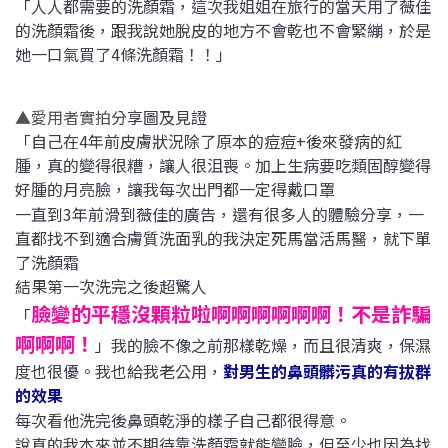
「人人都需要的洗顏霜，這次我姐姐在旅行的當天用了薇佳
的洗顏霜後，跟我說她脫皮的地方不會乾也不會緊繃，於是
她一口氣買了4條洗顏霜！！」
▲愛用者實拍
分享圖及見證
「自己在4年前皮膚狀況除了原本的痘痘+後來發病的紅
腫，真的變得很糟，讓人很沮喪。加上生病要吃類固醇變得
好腫的月亮臉，讓我每次出門都一定得戴口罩
😷
一直到3年前滑到薇佳的廣告，還有很多人的體驗分享，一
直都找不到適合膚質洗面乳的我決定死馬當活馬醫，就下單
了洗顏霜
結果第一次洗完之後超驚人
😱
臉變的平穩沒顆粒啦啊啊啊啊啊啊！不是詐騙
「
啊啊啊！
」我的臉不像之前那樣乾燥，而且很清爽，保濕
度也很優。我也給我老公用，
對男生的鼻頭髒污真的有拔群
的效果
👏
每次看他洗完後鼻頭乾淨的樣子自己都很得意。
說真的我本來並不期待靠洗顏霜就能變臉，但至少也因為找