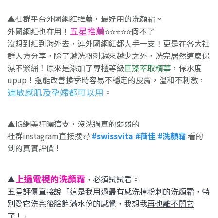
▲社群平台外國網紅推薦，最好用的洗顏霜。
五星推薦
外國網紅也在用！
⭐⭐⭐⭐⭐假不了
沒想到紅到海外去，連外國網紅都人手一支！更是在各大社
群大方分享，除了越洗粉刺越來越少之外，洗完居然這麼保
濕不緊繃！原來是添加了專櫃等級
巨藻萃取精華
，保水度
upup！還能改善換季時容易不穩定的皮膚，溫和不刺激，
連敏感肌及孕婦都可以用
。
▲IG網美狂曬這支，沒洗過真的弱弱的
社群instagram直接搜尋
#swissvita #薇佳 #洗顏霜
看的
到的真實評價！
上過電視的洗顏霜
▲
，必須試試看。
五星評價直接說「這是我用過最有感洗掉粉刺的洗顏霜，特
別愛它洗完後臉飽滿水份的感覺，我想我
再也離不開它
了！」