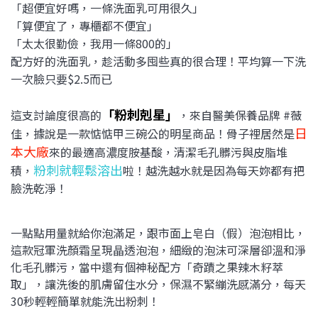
「超便宜好嗎，一條洗面乳可用很久」
「算便宜了，專櫃都不便宜」
「太太很勤儉，我用一條800的」
配方好的洗面乳，趁活動多囤些真的很合理！平均算一下洗
一次臉只要$2.5而已
「粉刺剋星」
這支討論度很高的
，來自醫美保養品牌 #薇
日
佳，據說是一款惦惦甲三碗公的明星商品！骨子裡居然是
本大廠
來的最適高濃度胺基酸，清潔毛孔髒污與皮脂堆
粉刺就輕鬆溶出
積，
啦！越洗越水就是因為每天妳都有把
臉洗乾淨！
一點點用量就給你泡滿足，跟市面上皂白（假）泡泡相比，
這款冠軍洗顏霜呈現晶透泡泡，細緻的泡沫可深層卻溫和淨
化毛孔髒污，當中還有個神秘配方「奇蹟之果辣木籽萃
取」，讓洗後的肌膚留住水分，保濕不緊繃洗感滿分，每天
30秒輕輕簡單就能洗出粉刺！