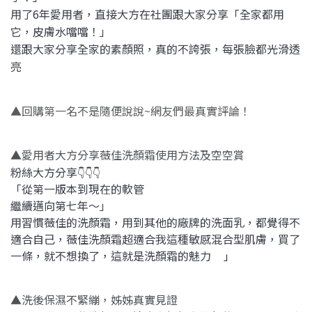
用了6年愛用者，直接大方在社團跟大家分享「全家都用
它，皮膚水噹噹！」
還跟大家分享全家的素顏照，真的不誇張，每張臉都光滑透
亮
▲回購第一名不是隨便說說~網友們最真實評論！
▲愛用者大方分享薇佳洗顏霜使用方法及空空賞
粉絲大方分享
👇👇👇
「從第一版本到現在的軟管
繼續邁向第七年～」
用習慣薇佳的洗顏霜，用到其他的廠牌的洗面乳，都覺得不
適合自己，薇佳洗顏霜超適合我這種敏感混合型肌膚，買了
一條，就不想換了，這就是洗顏霜的魅力
」
💞
▲洗後保濕不緊繃，姊姊真實見證