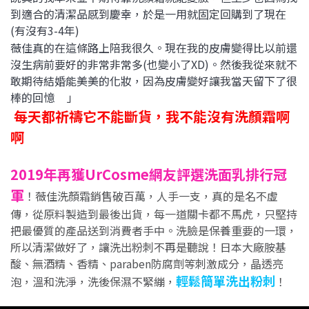
到適合的清潔品感到慶幸，於是一用就固定回購到了現在
(有沒有3-4年)
😍
薇佳真的在這條路上陪我很久。現在我的皮膚變得比以前還
沒生病前要好的非常非常多(也變小了XD)。然後我從來就不
敢期待結婚能美美的化妝，因為皮膚變好讓我當天留下了很
棒的回憶
」
👏
每天都祈禱它不能斷貨，我不能沒有洗顏霜啊
啊
2019年再獲UrCosme網友評選洗面乳排行冠
軍
！薇佳洗顏霜銷售破百萬，人手一支，真的是名不虛
傳，從原料製造到最後出貨，每一道關卡都不馬虎，只堅持
把最優質的產品送到消費者手中。洗臉是保養重要的一環，
所以清潔做好了，讓洗出粉刺不再是聽說！日本大廠胺基
酸、無酒精、香精、paraben防腐劑等刺激成分，晶透亮
輕鬆簡單洗出粉刺
泡，溫和洗淨，洗後保濕不緊繃，
！