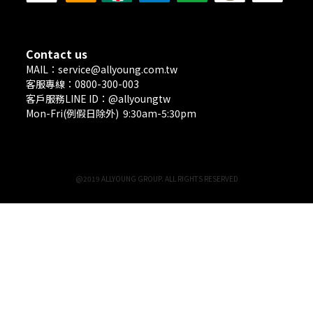
Contact us
MAIL：service@allyoung.com.tw
客服專線：0800-300-003
客戶服務LINE ID：@allyoungtw
Mon-Fri(例假日除外) 9:30am-5:30pm
@2019 ALLYOUNG GROUP. ALL RIGHTS RESERVED