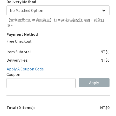
Delivery Method
【實際運費以訂單資訊為主】訂單無法指定配送時間、到貨日
期。
Payment Method
Free Checkout
Item Subtotal:
NT$0
Delivery Fee:
NT$0
Apply A Coupon Code
Coupon
Apply
Total
(0 items)
:
NT$0